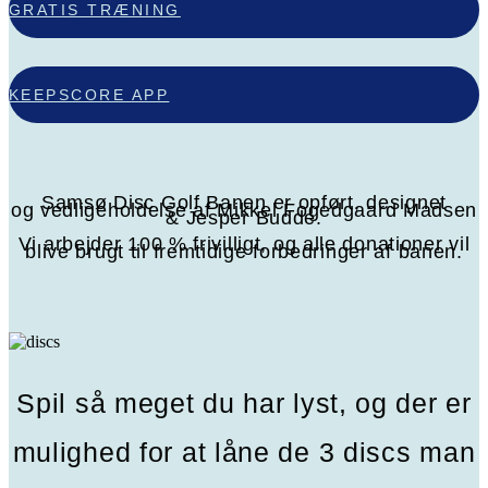
GRATIS TRÆNING
KEEPSCORE APP
Samsø Disc Golf Banen er opført, designet
og vedligeholdelse af Mikkel Fogedgaard Madsen
& Jesper Budde.
Vi arbejder 100 % frivilligt, og alle donationer vil
blive brugt til fremtidige forbedringer af banen.
Spil så meget du har lyst, og der er
mulighed for at låne de 3 discs man