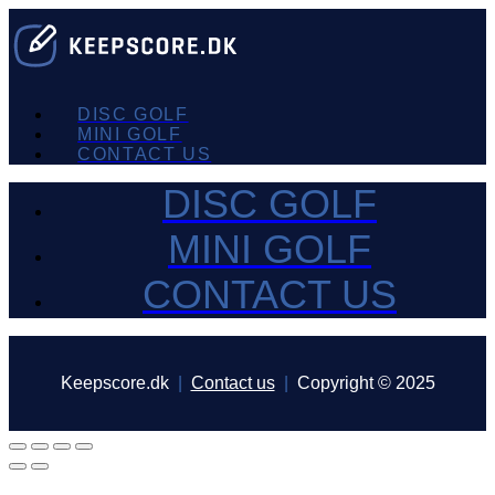
DISC GOLF
MINI GOLF
CONTACT US
DISC GOLF
MINI GOLF
CONTACT US
Keepscore.dk
|
Contact us
|
Copyright © 2025